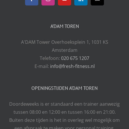
aa
leedr
Bodd
pass
:
T
uimt
y
.
ah
e.
app,
Brilli
nk
A’DAM TOREN
whic
ant
yo
h
gym.
u
usin
Clea
A'DAM Tower Overhoeksplein 1, 1031 KS
Ah
g
n,
m
Amsterdam
whe
plent
d,
Telefoon:
020 675 1207
n
y of
ha
E-mail:
info@fresh-fitness.nl
trave
mac
pp
lling
hine.
y
and
All
to
OPENINGSTIJDEN A’DAM TOREN
want
Tech
he
to
noG
ar.
get a
ym.
Doordeweeks is er standaard een trainer aanwezig
Se
gym
Saun
tussen 08:00 en 12:00 en tussen 16:00 en 21:00.
e
pass
a
yo
Buiten deze tijden is het in overleg wel mogelijk om
.
and
u
een afspraak te maken voor personal training.